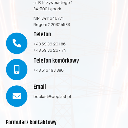
ul. B. Krzywoustego 1
84-300 Lębork
NIP: 8411646771
Regon: 220324583
Telefon
+48 59 86 201 86
+48 59 86 267 74
Telefon komórkowy
+48 516 198 886
Email
boplast@boplast.pl
Formularz kontaktowy