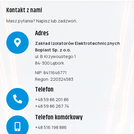
Kontakt z nami
Masz pytania? Napisz lub zadzwoń.
Adres
Zakład Izolatorów Elektrotechnicznych
Boplast Sp. z o.o.
ul. B. Krzywoustego 1
84-300 Lębork
NIP: 8411646771
Regon: 220324583
Telefon
+48 59 86 201 86
+48 59 86 267 74
Telefon komórkowy
+48 516 198 886